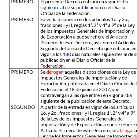
PRIMERO
El presente Decreto entrará en vigor el
día
siguiente al de su publicación
en el Diario
Oficial de la Federación.
PRIMERO
Salvo
lo dispuesto en los artículos 1o. y 2o.,
fracciones I y II, reglas 1ª, 2ª y 4ª a 9ª de la Ley
de los Impuestos Generales de Importación y
de Exportación a que se refiere el Artículo
Primero de este Decreto, así como el Artículo
Segundo del presente Decreto que entrarán en
vigor a los
180
días naturales siguientes al de s
publicación en el Diario Oficial de la
Federación.
PRIMERO
Se
derogan
aquellas disposiciones de la Ley de
Impuestos Generales de Importación y de
Exportación, publicada en el Diario Oficial de 
Federación el 18 de junio de 2007, que
contravengan a las que entren en vigor al día
siguiente de la publicación de este Decreto.
SEGUNDO
A partir de la entrada en vigor de los artículos
1o. y 2o., fracciones I y II, reglas 1ª, 2ª y 4ª a 9ª
de la Ley de los Impuestos Generales de
Importación y de Exportación a que se refiere 
Artículo Primero de este Decreto, se
abroga
la
Ley de los Impuestos Generales de Importació