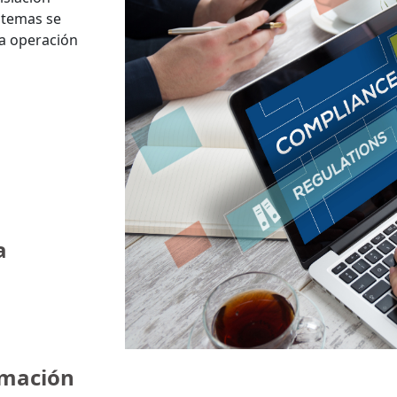
stemas se
la operación
a
rmación