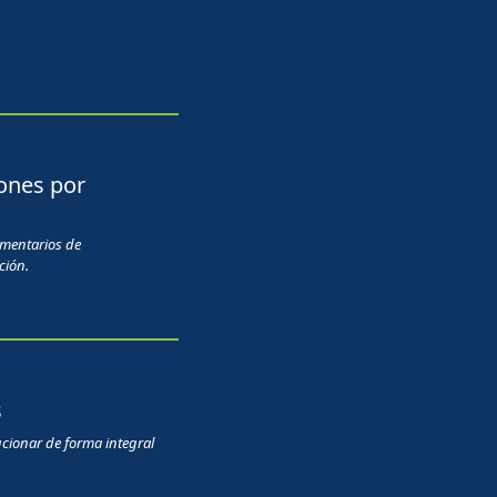
ones por
omentarios de
ción.
s
ucionar de forma integral