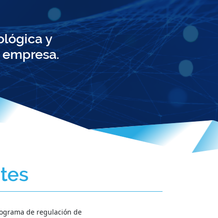
ológica y
u empresa.
ntes
rograma de regulación de